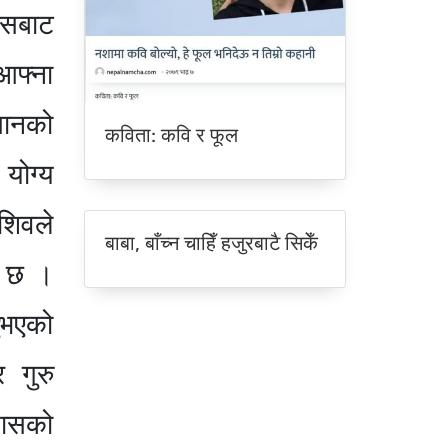
यसबाट
आफ्ना
्ञानको
कविता: कवि र फूल
योग्य
शिवले
बाबा, बाँच्न चाहिँ हजुरबाटै सिकेँ
स छ ।
ुभएको
र गुरु
यासको