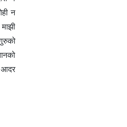
कोही न
ु माझी
गुरुको
्ञानको
क आदर