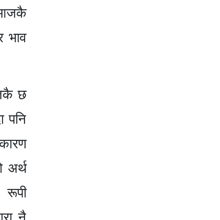
 आजकै
र भाव
िकै छ
दा पनि
 कारण
ो अर्थ
न रूपी
ारा नै